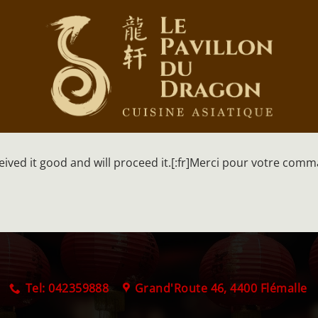
ived it good and will proceed it.[:fr]Merci pour votre comm
Tel: 042359888
Grand'Route 46, 4400 Flémalle