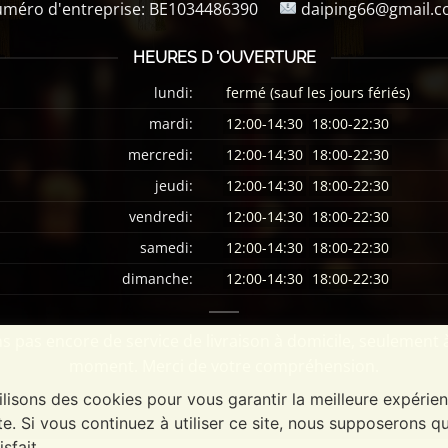
méro d'entreprise:
BE1034486390
daiping66@gmail.
HEURES D 'OUVERTURE
lundi:
fermé (sauf les jours fériés)
mardi:
12:00-14:30
18:00-22:30
mercredi:
12:00-14:30
18:00-22:30
jeudi:
12:00-14:30
18:00-22:30
vendredi:
12:00-14:30
18:00-22:30
samedi:
12:00-14:30
18:00-22:30
dimanche:
12:00-14:30
18:00-22:30
 pas encore de service de livraison à domicile, seulement 
moment. Merci de votre compréhension.
ilisons des cookies pour vous garantir la meilleure expérie
te. Si vous continuez à utiliser ce site, nous supposerons q
isfait.