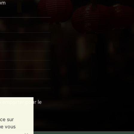
com
à emporter pour le
nce sur
ue vous