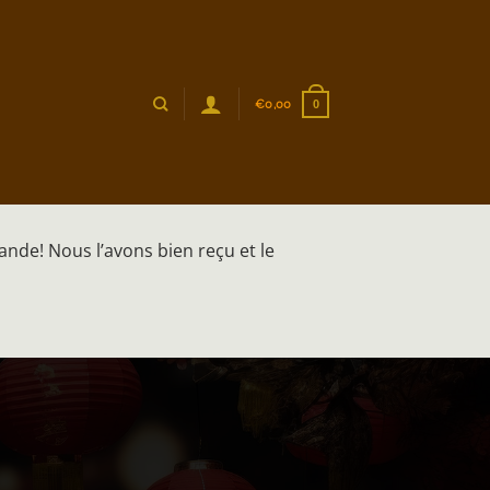
€
0,00
0
ande! Nous l’avons bien reçu et le