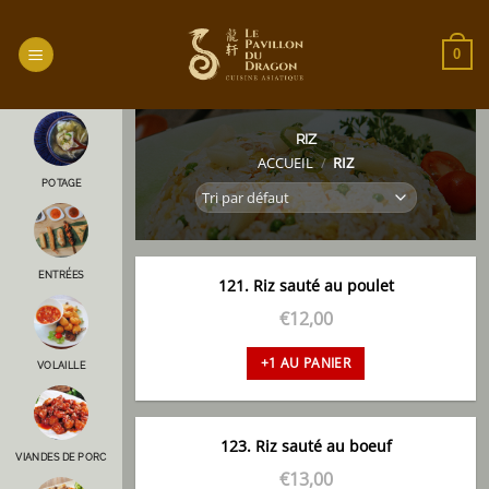
Passer
au
0
contenu
RIZ
ACCUEIL
/
RIZ
POTAGE
ENTRÉES
121. Riz sauté au poulet
€
12,00
+1 AU PANIER
VOLAILLE
123. Riz sauté au boeuf
VIANDES DE PORC
€
13,00