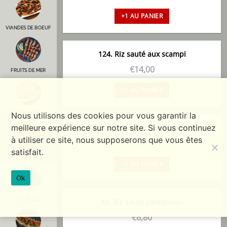
+1 AU PANIER
VIANDES DE BOEUF
124. Riz sauté aux scampi
€
14,00
FRUITS DE MER
+1 AU PANIER
GERMES DE SOJA
Nous utilisons des cookies pour vous garantir la
meilleure expérience sur notre site. Si vous continuez
125. Riz sauté aux viandes mixtes
à utiliser ce site, nous supposerons que vous êtes
€
14,00
satisfait.
RIZ
+1 AU PANIER
Ok
NOUILLES
A1. Riz sauté cantonnais
€
6,80