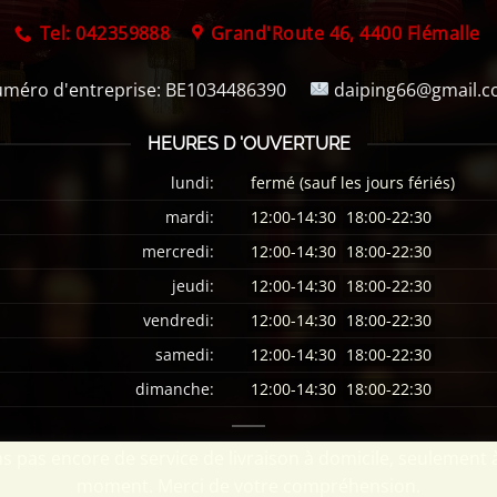
Tel: 042359888
Grand'Route 46, 4400 Flémalle
méro d'entreprise:
BE1034486390
daiping66@gmail.
HEURES D 'OUVERTURE
lundi:
fermé (sauf les jours fériés)
mardi:
12:00-14:30
18:00-22:30
mercredi:
12:00-14:30
18:00-22:30
jeudi:
12:00-14:30
18:00-22:30
vendredi:
12:00-14:30
18:00-22:30
samedi:
12:00-14:30
18:00-22:30
dimanche:
12:00-14:30
18:00-22:30
 pas encore de service de livraison à domicile, seulement 
moment. Merci de votre compréhension.