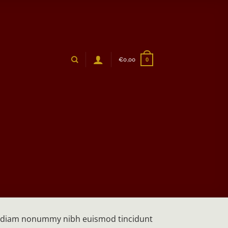
€
0,00
0
sed diam nonummy nibh euismod tincidunt