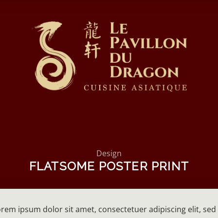
Design
FLATSOME POSTER PRINT
rem ipsum dolor sit amet, consectetuer adipiscing elit, 