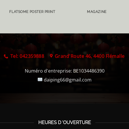
FLATSOME POSTER PRINT
MAGAZINE
Tel: 042359888
Grand'Route 46, 4400 Flémalle
Numéro d'entreprise:
BE1034486390
daiping66@gmail.com
HEURES D 'OUVERTURE